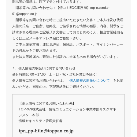
開示等の請求は、以下で受け付けております。
開示等のお問い合わせ先：【情コミEOC事務局】top-calendar-
01@toppan.co.jp
開示等をお問い合わせ時にご提出いただきたい文書：ご本人様及び代理
人様の氏名、ご住所、連絡先、ご請求される情報の種類、内容、開示をご
請求される理由をご記載頂き文書としておまとめのうえ、担当営業経由若
しくは上記メールアドレス宛にご提出下さい。
ご本人確認方法：運転免許証、保険証、パスポート、マイナンバーカー
ドの何れかをご提示頂きます。
また法人等所属のご確認に社員証のご呈示も求める場合がございます。
7． 個人情報の取扱いに関する問い合わせ
受付時間10:00～17:00（土・日・祝・当社休業日を除く）
個人情報に関するお問い合わせは、「
個人情報の取扱いについて
」をお読
みいただき、同意の上、下記連絡先にご連絡ください。
【個人情報に関するお問い合わせ先】
TOPPAN株式会社 情報コミュニケーション事業本部リスクマネ
ジメント本部
情報セキュリティ管理責任者