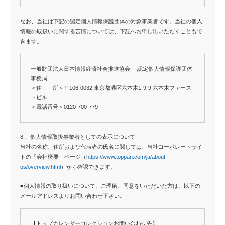
なお、当社は下記の認定個人情報保護団体の対象事業者です。当社の個人
情報の取扱いに関する苦情については、下記へお申し出いただくこともで
きます。
一般財団法人日本情報経済社会推進協会 認定個人情報保護団体
事務局
＜住 所＞〒106-0032 東京都港区六本木1-9-9 六本木ファース
トビル
＜電話番号＞0120-700-779
8． 個人情報取扱事業者としての表示について
当社の名称、住所および代表者の氏名に関しては、当社コーポレートサイ
トの「会社概要」ページ（
https://www.toppan.com/ja/about-
us/overview.html
）から確認できます。
■個人情報の取り扱いについて、ご理解、同意をいただいた方は、以下の
メールアドレスよりお問い合わせ下さい。
【トップカレンダーコレクションお問い合わせ先】