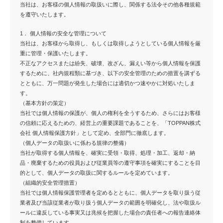
当社は、お客様の個人情報の取扱いに際し、関係する法令その他各種規範
を遵守いたします。
1． 個人情報の安全な管理について
当社は、お客様から取得し、もしくは取得しようとしている個人情報を厳
重に管理・保護いたします。
不正なアクセスまたは紛失、破壊、改ざん、漏えい等から個人情報を保護
するために、社内規程類に基づき、以下の安全管理のための措置を講ずる
とともに、万一問題が発生した場合には適切かつ速やかに対処いたしま
す。
（基本方針の策定）
当社では個人情報の保護が、個人の権利を全うするため、さらにはお客様
の信頼に応えるための、経営上の重要課題であることを、「TOPPAN株式
会社 個人情報保護方針」として定め、全部門に徹底します。
（個人データの取扱いに係わる規律の整備）
当社が取得する個人情報を、確実に受領・取得、処理・加工、返却・納
品・廃棄するための役員および従業員等の遵守事項を確実にすることを目
的として、個人データの取扱に関するルールを定めています。
（組織的安全管理措置）
当社では個人情報保護管理者を定めるとともに、個人データを取り扱う従
業者及び当該従業者が取り扱う個人データの範囲を明確化し、法や取扱ル
ールに違反している事実又は兆候を把握した場合の責任者への報告連絡体
制を整備しています。