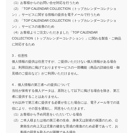
（1）お客様からのお問い合せ対応を行うため
（2）「TOP CALENDAR COLLECTION（トップカレンダーコレクショ
ン）」サービスに関する情報の提供を電子メールで行うため
（3）「TOP CALENDAR COLLECTION（トップカレンダーコレクショ
ン）」サービスの改善のため
（4）お客様よりご注文いただきました「TOP CALENDAR
COLLECTION（トップカレンダーコレクション）」に関わる製造・ご納品
に対応するため
3． 任意性
個人情報の提供は任意ですが、ご提供いただけない個人情報がある場合
は、利用目的に掲げておりますサービスの一部機能（商品の詳細仕様・御
見積のご提出など）がご利用いただけません。
4． 個人情報の第三者への提供について
当社が保有する個人データは、原則として以下に掲げる場合を除き、第三
者に提供することはありません。
それ以外で第三者に提供する必要が生じた場合には、電子メール等での送
信により、その旨を通知し、同意をいただきます。
（1）
お客様から予め同意をいただいている場合
（2）
ご本人様または他の第三者の生命、身体又は財産の保護のため、公
衆衛生の向上又は児童の健全な育成の推進のため必要であって、お
客様の同意を取るのが困難である場合