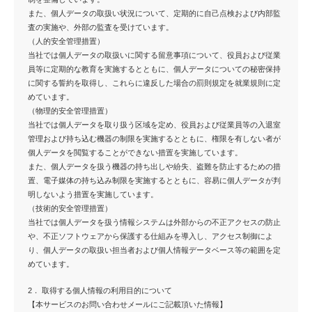
また、個人データの取扱い状況について、定期的に自己点検および内部監
査の実施や、外部の監査を受けています。
（人的安全管理措置）
当社では個人データの取扱いに関する留意事項について、役員および従業
員等に定期的な教育を実施するとともに、個人データについての秘密保持
に関する誓約を取得し、これらに違反した場合の罰則規定を就業規則に定
めています。
（物理的安全管理措置）
当社では個人データを取り扱う区域を定め、役員および従業員等の入退室
管理および持ち込む機器の制限を実施するとともに、権限を有しない者が
個人データを閲覧することができない措置を実施しています。
また、個人データを扱う機器の持ち出しや紛失、盗難を防止するための措
置、電子媒体の持ち込み制限を実施するとともに、容易に個人データが判
明しないよう措置を実施しています。
（技術的安全管理措置）
当社では個人データを扱う情報システムは外部からの不正アクセスの防止
や、不正ソフトウェアから保護する仕組みを導入し、アクセス制御によ
り、個人データの取扱い担当者および個人情報データベース等の範囲を定
めています。
2． 取得する個人情報の利用目的について
【本サービスのお問い合わせメールにご記載頂いた情報】