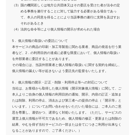
（3）
国の機関若しくは地方公共団体又はその委託を受けた者が法令の定
める事務を遂行することに対して協力する必要がある場合であっ
て、本人の同意を得ることにより当該事務の遂行に支障を及ぼすお
それがあるとき
（4）
法的な命令等により個人情報の開示が求められた場合
5． 個人情報の取扱いの委託について
本サービスの商品の印刷・加工等製造に関わる業者、商品の発送を行う業
者など、2．の利用目的の達成に必要な限度において、個人情報の取扱い
を外部業者に委託することがあります。
その場合には、当該外部業者と個人情報の取扱いに関する契約を締結し、
個人情報の漏えい等が起きないよう委託先の監督をいたします。
6． 個人情報の開示・訂正・削除・利用停止等への対応について
当社は、お客様から取得した個人情報（開示対象個人情報）に関して、ご
本人よりご自身の個人情報の利用目的の通知、開示、内容の訂正・追加ま
たは削除、利用の停止、消去および第三者への提供の停止（「開示等」と
いいます。）についてお問い合わせをいただいた場合には、ご本人のご意
思を尊重し、適切かつ、遅滞なく対処いたします。（ただし、サービスの
運営上個人情報が不可欠であるため、個人情報の修正・更新または削除の
結果、やむを得ず当社サービスの一部または全てにつきご利用が出来なく
なることがありますので、ご了承ください。）