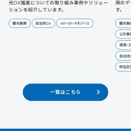
光DX推進についての取り組み事例やソリュー
用のデ
ションを紹介しています。
す。
観光振興
自治体DX
AR・VR・メタバース
観光振
公共業
環境・エ
自治体
移住定
一覧はこちら