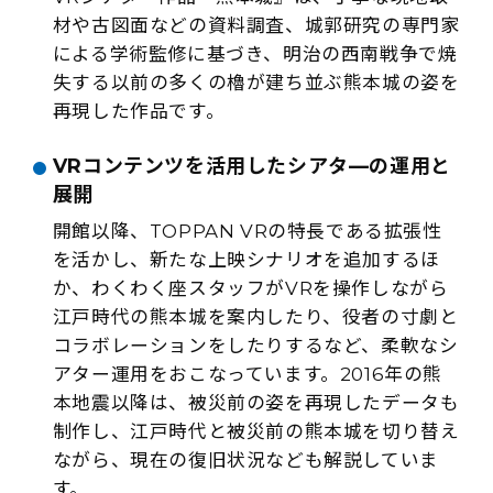
材や古図面などの資料調査、城郭研究の専門家
による学術監修に基づき、明治の西南戦争で焼
失する以前の多くの櫓が建ち並ぶ熊本城の姿を
再現した作品です。
VRコンテンツを活用したシアタ—の運用と
展開
開館以降、TOPPAN VRの特長である拡張性
を活かし、新たな上映シナリオを追加するほ
か、わくわく座スタッフがVRを操作しながら
江戸時代の熊本城を案内したり、役者の寸劇と
コラボレーションをしたりするなど、柔軟なシ
アター運用をおこなっています。2016年の熊
本地震以降は、被災前の姿を再現したデータも
制作し、江戸時代と被災前の熊本城を切り替え
ながら、現在の復旧状況なども解説していま
す。