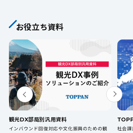
お役立ち資料
観光DX部局別汎用資料
TOP
インバウンド回復対応や文化振興のための観
社会課