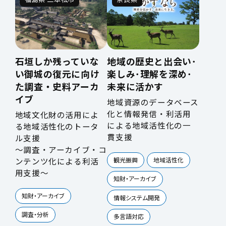
石垣しか残っていな
地域の歴史と出会い･
い御城の復元に向け
楽しみ･理解を深め･
た調査・史料アーカ
未来に活かす
イブ
地域資源のデータベース
化と情報発信・利活用
地域文化財の活用によ
による地域活性化の一
る地域活性化のトータ
貫支援
ル支援
～調査・アーカイブ・コ
観光振興
地域活性化
ンテンツ化による利活
用支援～
知財・アーカイブ
知財・アーカイブ
情報システム開発
調査・分析
多言語対応