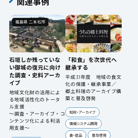
関連事例
福島県 二本松市
石垣しか残っていな
「和食」を次世代へ
い御城の復元に向け
継承する
た調査・史料アーカ
平成31年度 地域の食文
イブ
化の保護・継承事業／
郷土料理のアーカイブ構
地域文化財の活用によ
築と普及啓発
る地域活性化のトータ
ル支援
知財・アーカイブ
～調査・アーカイブ・コ
ンテンツ化による利活
情報システム開発
用支援～
食・産品
普及啓発