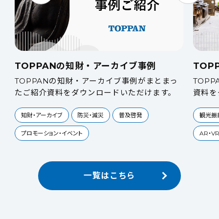
TOPPANの知財・アーカイブ事例
TOP
介
TOPPANの知財・アーカイブ事例がまとまっ
TOP
たご紹介資料をダウンロードいただけます。
資料を
知財・アーカイブ
防災・減災
普及啓発
観光振
プロモーション・イベント
AR・V
一覧はこちら