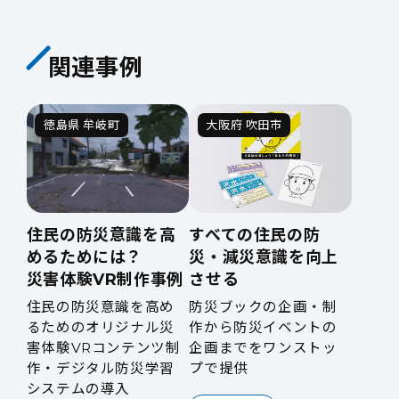
関連事例
徳島県 牟岐町
大阪府 吹田市
住民の防災意識を高
すべての住民の防
めるためには？
災・減災意識を向上
災害体験VR制作事例
させる
住民の防災意識を高め
防災ブックの企画・制
るためのオリジナル災
作から防災イベントの
害体験VRコンテンツ制
企画までをワンストッ
作・デジタル防災学習
プで提供
システムの導入