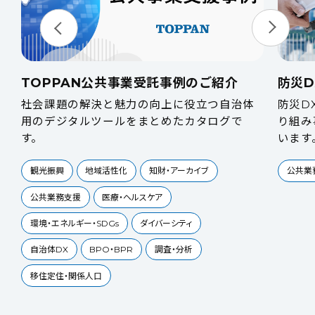
TOPPAN公共事業受託事例のご紹介
防災
取
社会課題の解決と魅力の向上に役立つ自治体
防災D
用のデジタルツールをまとめたカタログで
り組み
す。
います
観光振興
地域活性化
知財・アーカイブ
公共業
公共業務支援
医療・ヘルスケア
環境・エネルギー・SDGs
ダイバーシティ
自治体DX
BPO・BPR
調査・分析
移住定住・関係人口