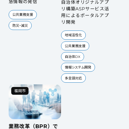
急情報の発信
自治体オリジナルアプ
リ構築ASPサービス活
公共業務支援
用によるポータルアプ
リ開発
防災・減災
地域活性化
公共業務支援
自治体DX
情報システム開発
多言語対応
福岡市
業務改革（BPR）で