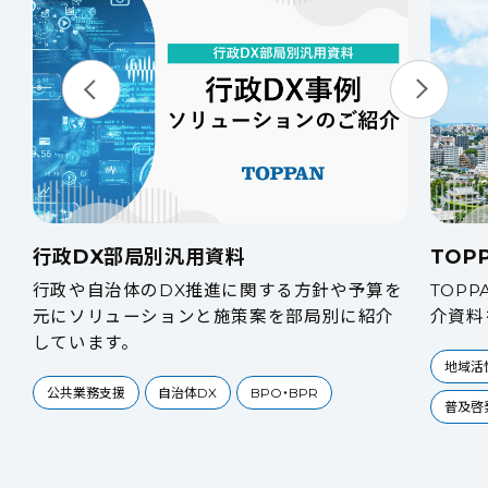
行政DX部局別汎用資料
TOP
行政や自治体のDX推進に関する方針や予算を
TOP
元にソリューションと施策案を部局別に紹介
介資料
しています。
地域活
公共業務支援
自治体DX
BPO・BPR
普及啓