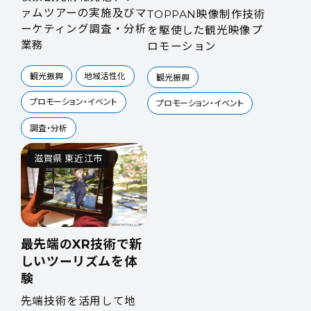
ァムツアーの実施及びマ
TOPPAN映像制作技術
ーケティング調査・分析
を駆使した観光映像プ
業務
ロモーション
観光振興
地域活性化
観光振興
プロモーション・イベント
プロモーション・イベント
調査・分析
滋賀県 東近江市
最先端のXR技術で新
しいツーリズムを体
験
先端技術を活用して地