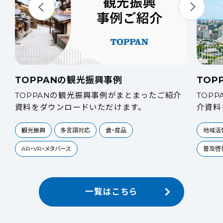
TOPPANの観光振興事例
TOP
TOPPANの観光振興事例がまとまったご紹介
TOP
ー
資料をダウンロードいただけます。
介資料
観光振興
多言語対応
食・産品
地域活
AR・VR・メタバース
普及啓
一覧はこちら