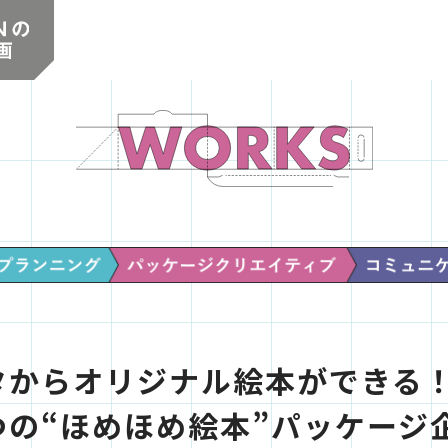
タから
オリジナル絵本ができる
つの
“ほめほめ絵本”パッケージ