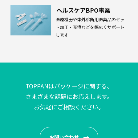
ギ
ー
ヘルスケアBPO事業
医療機器や体外診断用医薬品のセッ
ト加工・充填などを幅広くサポート
します
BPO・
充
填
DX
TOPPANはパッケージに関する、
さまざまな課題にお応えします。
お気軽にご相談ください。
そ
の
他
お問い合わせ
の