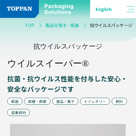
English
品
TOP
製品を探す - 紙器
抗ウイルスパッケージ
種
別
抗ウイルスパッケージ
ウイルスイーパー®
軟
包
抗菌・抗ウイルス性能を付与した安心・
装
安全なパッケージです
紙器
医療・医薬
食品・菓子
トイレタリー
飲料
産業資材
バ
リ
ア
フ
ィ