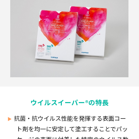
ル
ム
紙
器
液
体
複
合
ウイルスイーパー®の特長
容
器
抗菌・抗ウイルス性能を発揮する表面コー
ト剤を均一に安定して塗工することでパッ