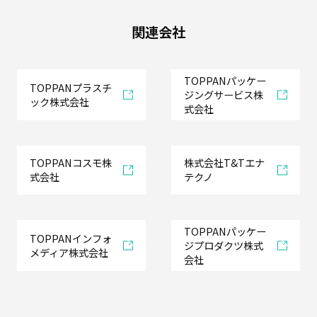
業
資
関連会社
材
目
TOPPANパッケー
TOPPANプラスチ
的
ジングサービス株
ック株式会社
式会社
別
TOPPANコスモ株
株式会社T&Tエナ
式会社
テクノ
使
い
や
TOPPANパッケー
す
TOPPANインフォ
ジプロダクツ株式
い
メディア株式会社
会社
設
計