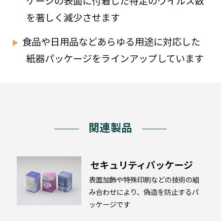
ケージの表面に付着した特定のウイルス数
プ
ラ
を著しく減少させます
ス
チ
ッ
食品や日用品などあらゆる用途に対応した
ク
紙器パッケージをラインアップしています
段
ボ
ー
ル
関連製品
セキュリティパッケージ
高
表面加飾や特殊印刷などの技術の組
機
能・
み合わせにより、偽造を防止するパ
エ
ッケージです
ネ
ル