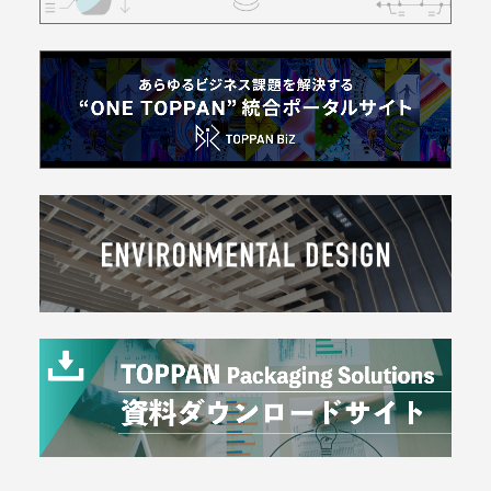
菓
子
ト
イ
レ
タ
リ
ー
飲
料
産