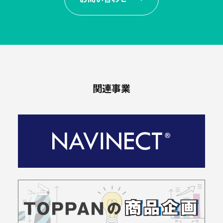
製
品
業
界
別
関連事業
医
療・
医
薬
食
品・