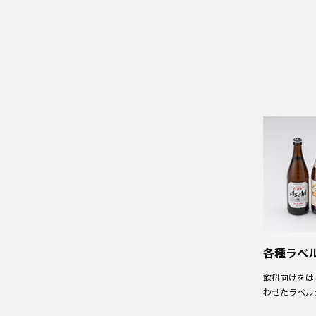
プ
ラ
ス
チ
ッ
ク
段
ボ
ー
ル
各種ラベ
飲料向けをは
わせたラベル