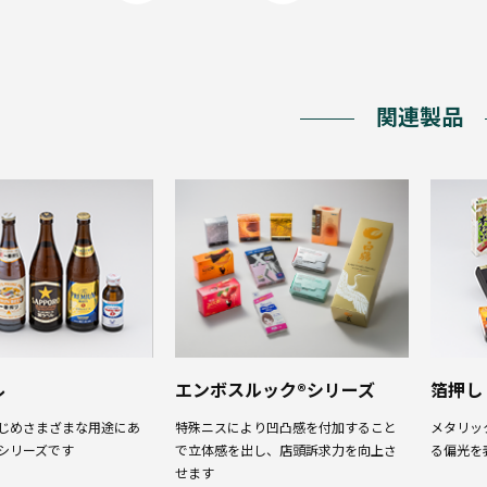
関連製品
ル
エンボスルック®シリーズ
箔押し
じめさまざまな用途にあ
特殊ニスにより凹凸感を付加すること
メタリッ
シリーズです
で立体感を出し、店頭訴求力を向上さ
る偏光を
せます