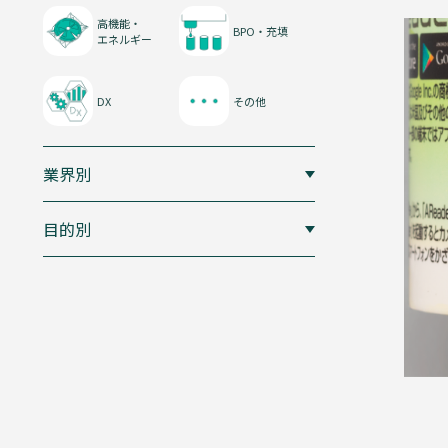
フ
ィ
高機能・
BPO・充填
ル
エネルギー
ム
DX
その他
紙
業界別
器
目的別
液
体
複
合
容
器