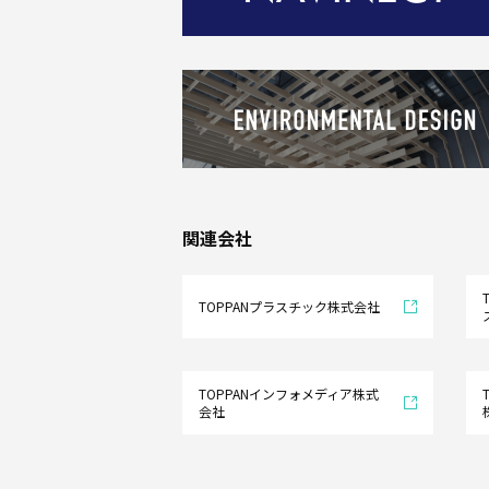
DX
関連会社
そ
の
他
の
製
TOPPANプラスチック株式会社
品
業
TOPPANインフォメディア株式
会社
界
別