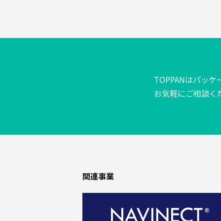
高
機
能・
エ
ネ
ル
ギ
TOPPANはパッ
ー
お気軽にご相談く
BPO・
充
填
関連事業