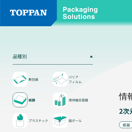
品
種
別
品種別
軟
包
装
バリア
軟包装
フィルム
情
紙器
液体複合容器
2次
プラスチック
段ボール
バ
紙器
リ
ア