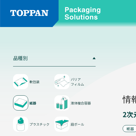
品
種
別
品種別
軟
包
装
バリア
軟包装
フィルム
情
紙器
液体複合容器
2次
プラスチック
段ボール
バ
紙器
リ
ア