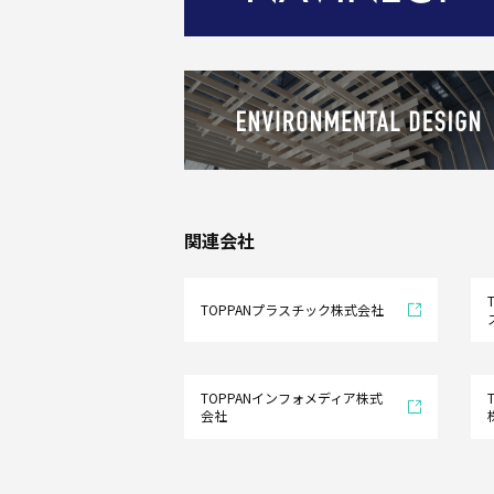
DX
関連会社
そ
の
他
の
製
TOPPANプラスチック株式会社
品
業
TOPPANインフォメディア株式
会社
界
別