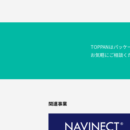
高
機
能・
エ
ネ
ル
ギ
TOPPANはパッ
ー
お気軽にご相談く
BPO・
充
填
関連事業