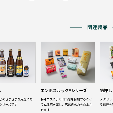
関連製品
ル
エンボスルック®シリーズ
箔押し
じめさまざまな用途にあ
特殊ニスにより凹凸感を付加すること
メタリッ
シリーズです
で立体感を出し、店頭訴求力を向上さ
る偏光を
せます