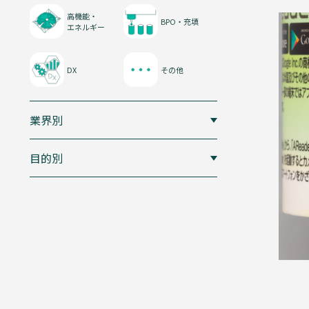
フ
ィ
高機能・
BPO・充填
ル
エネルギー
ム
DX
その他
紙
業界別
器
目的別
液
体
複
合
容
器