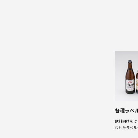
プ
ラ
ス
チ
ッ
ク
段
ボ
ー
ル
各種ラベ
飲料向けをは
わせたラベル