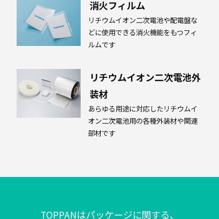
ギ
消火フィルム
ー
リチウムイオン二次電池や配電盤な
どに使用できる消火機能をもつフィ
ルムです
BPO・
充
リチウムイオン二次電池外
填
装材
あらゆる用途に対応したリチウムイ
オン二次電池用の各種外装材や関連
DX
部材です
そ
の
他
TOPPANはパッケージに関する、
の