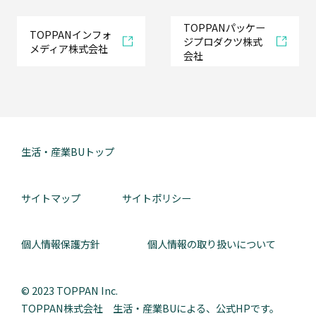
TOPPANパッケー
情
TOPPANインフォ
ジプロダクツ株式
報/
メディア株式会社
デ
会社
ザ
イ
ン
の
付
与
生活・産業BUトップ
サイトマップ
サイトポリシー
流
通
性
の
個人情報保護方針
個人情報の取り扱いについて
改
善
© 2023 TOPPAN Inc.
閉
TOPPAN株式会社 生活・産業BUによる、公式HPです。
じ