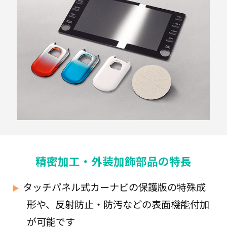
ル
ム
紙
器
液
体
複
合
精密加工・外装加飾部品の特長
容
器
タッチパネル式カーナビの保護版の特殊成
形や、反射防止・防汚などの表面機能付加
が可能です