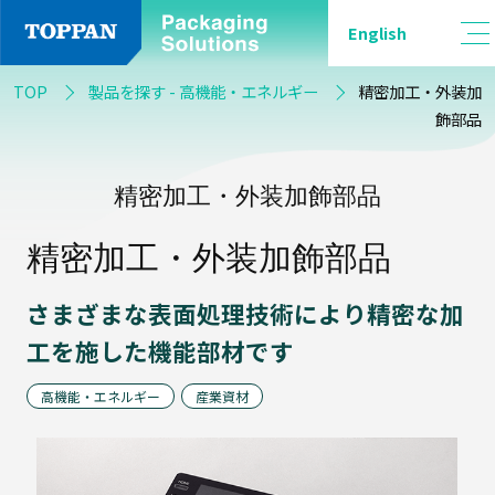
English
品
TOP
製品を探す - 高機能・エネルギー
精密加工・外装加
種
飾部品
別
精密加工・外装加飾部品
精密加工・外装加飾部品
軟
包
装
さまざまな表面処理技術により精密な加
工を施した機能部材です
高機能・エネルギー
産業資材
バ
リ
ア
フ
ィ