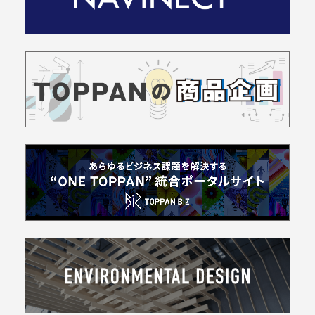
菓
子
ト
イ
レ
タ
リ
ー
飲
料
産