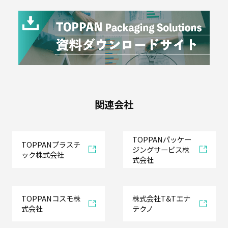
業
資
材
目
的
別
関連会社
TOPPANパッケー
使
TOPPANプラスチ
ジングサービス株
い
ック株式会社
式会社
や
す
い
設
計
TOPPANコスモ株
株式会社T&Tエナ
式会社
テクノ