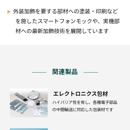
プ
ラ
外装加飾を要する部材への塗装・印刷など
ス
チ
を施したスマートフォンモックや、実機部
ッ
ク
材への最新加飾技術を展開しています
段
ボ
ー
関連製品
ル
エレクトロニクス包材
ハイバリア性を有し、各種電子部品
高
機
の中間輸送に対応した包装材です
能・
エ
ネ
ル