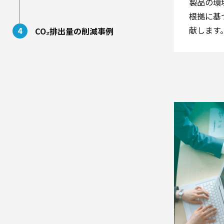
製品の環
根拠に基
献します
4
CO₂排出量の削減事例
高
機
能・
エ
ネ
ル
ギ
ー
BPO・
充
填