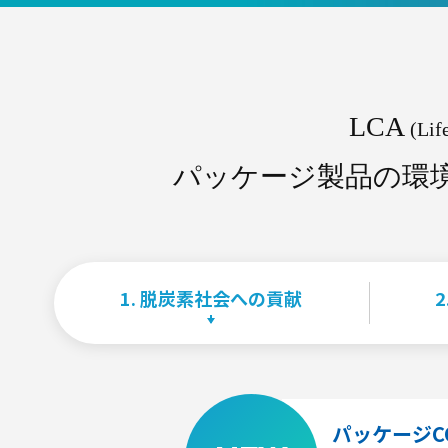
フ
ィ
ル
ム
LCA
(Lif
紙
パッケージ製品の環
器
1. 脱炭素社会への貢献
2
液
体
複
合
容
パッケージC
器