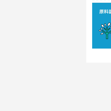
医
療・
医
薬
食
品・
菓
子