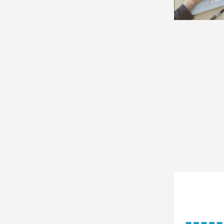
DX
そ
の
他
の
製
品
業
界
別