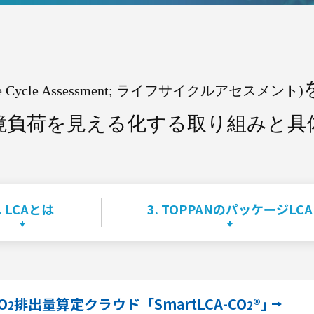
e Cycle Assessment;
ライフサイクルアセスメント)
境負荷を
見える化する取り組みと
具
. LCAとは
3. TOPPANのパッケージLCA
O
排出量算定
クラウド「SmartLCA-CO
®」
2
2