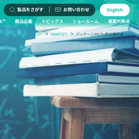
製品をさがす
お問い合わせ
English
S™
商品企画
トピックス
ショールーム
事業所拠点
TOP
SMARTS™
パッケージのCO
排出量削減
2