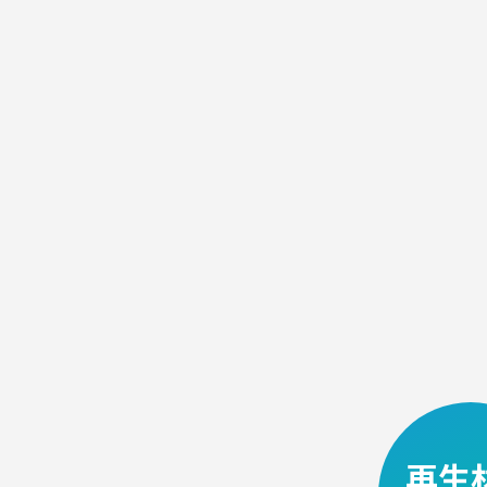
ト
イ
レ
タ
リ
ー
飲
料
産
再生
業