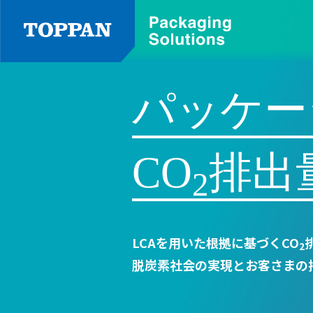
品
種
別
パッケー
軟
CO
排出
包
装
2
LCAを用いた根拠に基づくCO
2
脱炭素社会の実現とお客さまの
バ
リ
ア