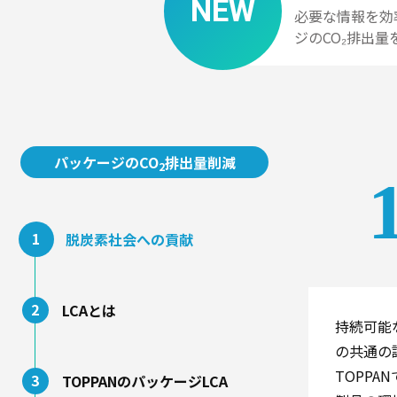
NEW
必要な情報を効
ジのCO₂排出量
プ
ラ
ス
チ
ッ
パッケージのCO
排出量削減
ク
2
1
脱炭素社会への貢献
段
ボ
ー
2
LCAとは
ル
持続可能
の共通の
TOPPA
3
TOPPANのパッケージLCA