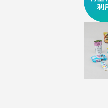
資
利
材
目
的
別
使
い
や
す
い
設
計