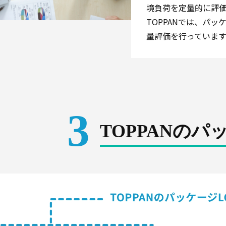
境負荷を定量的に評
TOPPANでは、パ
量評価を行っています
3
TOPPANの
パッ