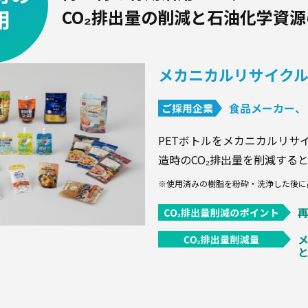
用
CO₂排出量の削減と石油化学資
メカニカルリサイクル
食品メーカー、
PETボトルをメカニカルリサ
造時のCO₂排出量を削減する
※使用済みの樹脂を粉砕・洗浄した後に
と