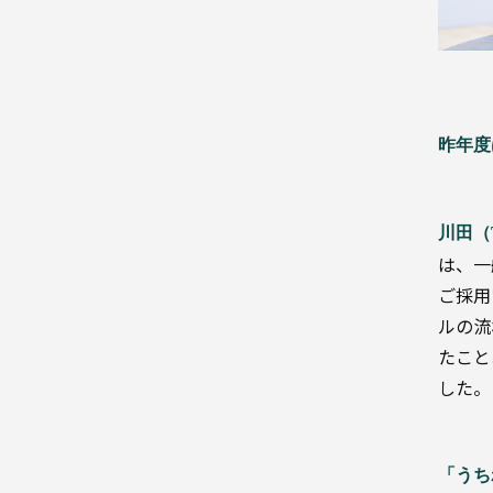
資
材
ト
イ
レ
タ
リ
ー
昨年度
川田（
飲
料
は、一
ご採用
ルの流
たこと
した。
産
「うち
業