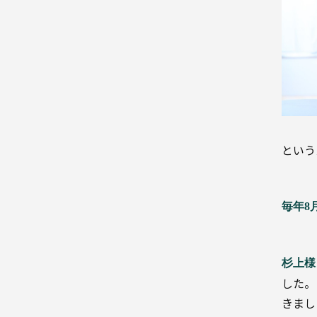
容
器
高
プ
機
能・
ラ
エ
ス
ネ
ル
チ
ギ
ッ
ー
ク
段
という
ボ
ー
ル
BPO・
充
毎年8
填
高機
能・
エネ
ルギ
杉上様
ー
した。
BPO・
きまし
充填