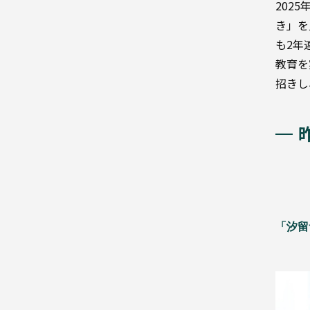
202
種
き」を
別
も2年
教育を
軟
プ
包
招きし
ラ
装
ス
チ
バ
ッ
ク
リ
ア
フ
ィ
ル
ム
段
ボ
紙
「汐留
ー
器
ル
液
体
複
合