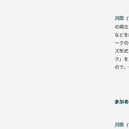
資
材
川田（
の両立
目
などを
的
ークの
別
ズ形式
ク」を
ので、
使
い
や
す
い
設
参加者
計
川田（