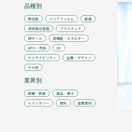
用
フ
事
品種別
ィ
ル
例
ム
軟包装
バリアフィルム
紙器
液体複合容器
プラスチック
コ
ラ
段ボール
高機能・エネルギー
ム
BPO・充填
DX
紙
器
サステナビリティ
企画・デザイン
イ
その他
ベ
ン
業界別
ト
レ
ポ
医療・医薬
食品・菓子
ー
トイレタリー
飲料
産業資材
ト
液
体
複
合
容
器
品