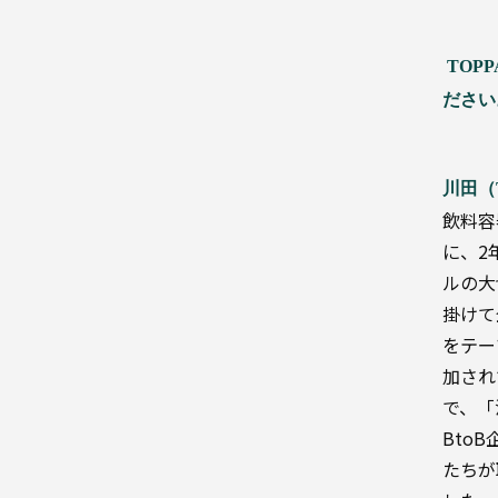
DX
DX
サ
TOP
ス
ださい
テ
ナ
ビ
リ
川田（
テ
飲料容
ィ
そ
に、2
の
企
他
ルの大
画・
の
製
掛けて
デザ
品
イン
をテー
加され
そ
の
業
で、「
他
界
Bto
別
たちが
業
界