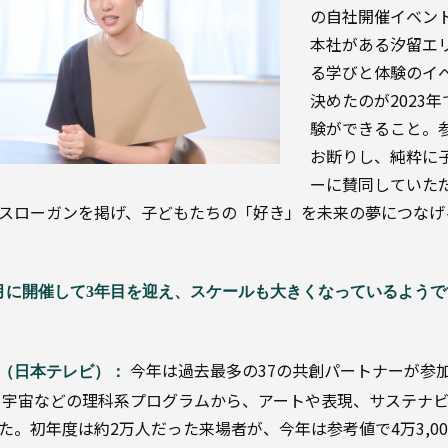
の自社開催イベン
本社がある汐留エ
る学びと体験のイ
決めたのが2023
験ができること。
お断りし、純粋に
ーに賛同していた
スローガンを掲げ、子どもたちの「好き」を未来の夢につなげ
月に開催して3年目を迎え、スケールも大きくなっているようで
今年は過去最多の37の共創パートナーが参
（日本テレビ）：
 宇宙などの理科系プログラムから、アートや表現、サステナ
た。初年度は約2万人だった来場者が、今年は参考値で4万3,0