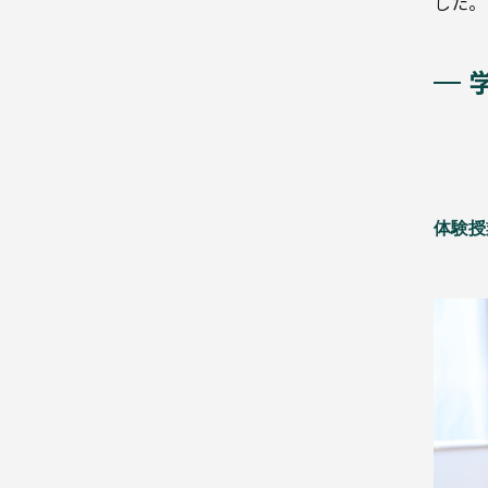
した。
別
医
医
療・
療・
医
医薬
薬
食
品・
菓子
体験授
ト
イ
レ
食
タ
品・
リ
菓
子
ー
飲
料
産
業