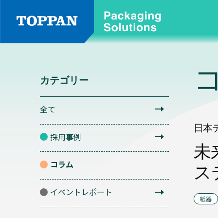
品
カ
種
テ
別
ゴ
カテゴリー
リ
ー
軟
全て
包
一
装
日本
覧
採用事例
未
コラム
全
ス
て
イベントレポート
紙器
バ
採
リ
ア