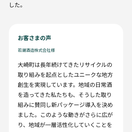
した。
情
報/
デ
ザ
イ
お客さまの声
ン
の
付
若潮酒造株式会社様
与
大崎町は長年続けてきたリサイクルの
取り組みを起点としたユニークな地方
創生を実現しています。地域の日常酒
流
通
を造ってきた私たちも、そうした取り
性
の
組みに賛同し新パッケージ導入を決め
改
善
ました。このような動きがさらに広が
り、地域が一層活性化していくことを