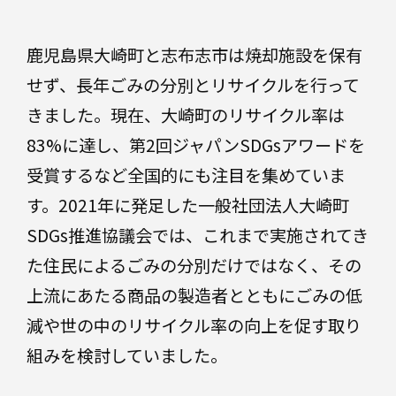
菓
子
業
鹿児島県大崎町と志布志市は焼却施設を保有
界
せず、長年ごみの分別とリサイクルを行って
別
きました。現在、大崎町のリサイクル率は
ト
イ
医
83%に達し、第2回ジャパンSDGsアワードを
レ
療・
タ
医薬
受賞するなど全国的にも注目を集めていま
リ
ー
す。2021年に発足した一般社団法人大崎町
食
品・
SDGs推進協議会では、これまで実施されてき
菓子
た住民によるごみの分別だけではなく、その
ト
飲
上流にあたる商品の製造者とともにごみの低
料
イ
レ
減や世の中のリサイクル率の向上を促す取り
タ
組みを検討していました。
リ
ー
産