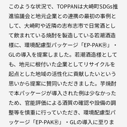
業
このような状況で、TOPPANは大崎町SDGs推
飲
資
料
材
進協議会と地元企業との連携の最初の事例と
産
して、大崎町や近隣の志布志市で日常酒とし
目
業
て飲まれている焼酎を製造している若潮酒造
資
的
材
様に、環境配慮型パッケージ「EP-PAKⓇ」・
別
GLの導入を提案しました。若潮酒造様として
も、地元に根付いた企業としてリサイクルを
起点とした地域の活性化に貢献したいという
使
思いから提案に賛同いただきました。芋焼酎
い
や
で本パッケージが導入された例は少なかった
す
い
ため、官能評価による酒質の確認や設備の調
設
計
整等を慎重に行っていただき、環境配慮型パ
ッケージ「EP-PAKⓇ」・GLの導入に至りま