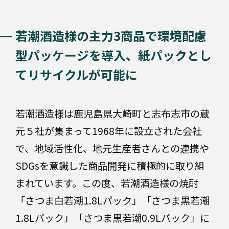
プ
ラ
ス
軟
チ
若潮酒造様の主力3商品で環境配慮
包
ッ
装
ク
型パッケージを導入、紙パックとし
バ
てリサイクルが可能に
リ
ア
フ
段
ボ
ィ
若潮酒造様は鹿児島県大崎町と志布志市の蔵
ー
ル
ル
元５社が集まって1968年に設立された会社
ム
で、地域活性化、地元生産者さんとの連携や
紙
SDGsを意識した商品開発に積極的に取り組
器
高
まれています。この度、若潮酒造様の焼酎
液
機
体
能・
「さつま白若潮1.8Lパック」「さつま黒若潮
エ
複
ネ
1.8Lパック」「さつま黒若潮0.9Lパック」に
合
ル
容