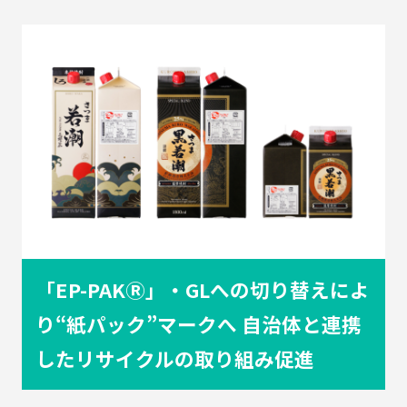
ル
ム
コ
ラ
ム
紙
器
イ
ベ
ン
ト
レ
ポ
液
ー
体
ト
複
合
「EP-PAKⓇ」・GLへの切り替えによ
容
器
り“紙パック”マークへ
自治体と連携
品
したリサイクルの取り組み促進
種
別