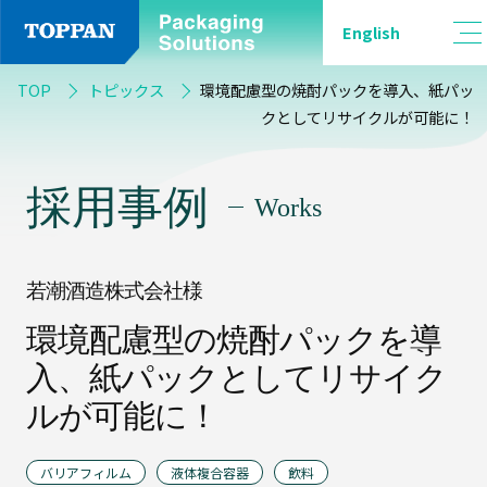
English
カ
品
テ
TOP
トピックス
環境配慮型の焼酎パックを導入、紙パッ
種
ゴ
クとしてリサイクルが可能に！
別
リ
ー
採用事例
Works
一
覧
軟
包
若潮酒造株式会社様
装
全
て
環境配慮型の焼酎パックを導
入、紙パックとしてリサイク
採
バ
ルが可能に！
用
リ
事
ア
例
フ
バリアフィルム
液体複合容器
飲料
ィ