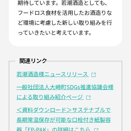
期待しています。若潮酒造としても、
地
フードロス食材を活用したお酒造りな
球
に
ど環境に考慮した新しい取り組みを行
や
さ
っていきたいと考えています。
し
い
材
料
関連リンク
若潮酒造様ニュースリリース
工
程
一般社団法人大崎町SDGs推進協議会様
の
デ
による取り組み紹介ページ
ジ
タ
＜資料ダウンロード＞サステナブルで
ル
化
長期常温保存が可能な口栓付き紙製容
器「EP-PAK」の詳細はこちら