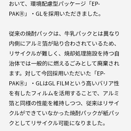
ギ
おいて、環境配慮型パッケージ「EP-
器
ー
PAKⓇ」・GLを採用いただきました。
プ
ラ
ス
従来の焼酎パックは、牛乳パックとは異なり
チ
BPO・
内側にアルミ箔が貼り合わされているため、
充
ッ
填
ク
リサイクルが難しく、焼却処理施設を持つ自
段
治体では一般的に燃えるごみとして廃棄され
ボ
ます。対して今回採用いただいた「EP-
ー
DX
ル
PAKⓇ」・GLはGL FILMという高いバリア性
を有したフィルムを活用することで、アルミ
高機
能・
箔と同様の性能を維持しつつ、従来はリサイ
エネ
ルギ
クルができていなかった焼酎パックが紙パッ
そ
ー
の
クとしてリサイクル可能になりました。
他
の
BPO・