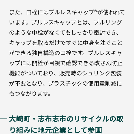
製
充填
品
また、口栓にはプルレスキャップ®が使われて
DX
います。プルレスキャップとは、プルリング
業
サ
のような中栓がなくてもしっかり密封でき、
界
ス
キャップを取るだけですぐに中身を注ぐこと
別
テ
ナ
ができる独自構造の口栓です。プルレスキャ
ビ
ップには開栓が目視で確認できる改ざん防止
リ
テ
機能がついており、販売時のシュリンク包装
ィ
医
が不要となり、プラスチックの使用量削減に
療・
企
医
もつながります。
画・
薬
デザ
イン
大崎町・志布志市のリサイクルの取
そ
の
食
り組みに地元企業として参画
品・
他