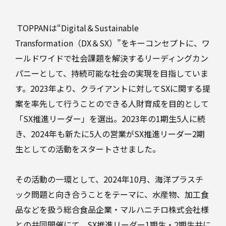
プ
ラ
ス
軟
TOPPANは“Digital＆Sustainable
チ
包
ッ
Transformation（DX＆SX）”をキーコンセプトに、ワ
装
ク
ールドワイドで社会課題を解決するリーディングカン
バ
パニーとして、持続可能な社会の実現を目指していま
リ
ア
す。2023年より、クライアントに対してSXに関する提
フ
段
案を率先して行うことのできる人財育成を目的として
ボ
ィ
ー
「SX推進リーダー」を選出。2023年の1期生5人に続
ル
ル
ム
き、2024年も新たに5人の営業がSX推進リーダー2期
生としての活動をスタートさせました。
紙
器
高
その活動の一環として、2024年10月、海洋プラスチ
液
機
ック問題と向き合うことをテーマに、水産物、加工食
体
能・
エ
複
品などを扱う総合食品企業・マルハニチロ株式会社様
ネ
合
ル
との共同開催にて、SX推進リーダー1期生・2期生共に
容