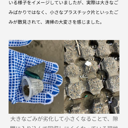
いる様子をイメージしていましたが、実際は大きなご
業
飲
資
みばかりではなく、小さなプラスチック片といったご
料
材
みが散見されて、清掃の大変さを感じました。
産
目
業
資
的
材
別
使
い
や
す
い
設
計
大きなごみが劣化して小さくなることで、隙