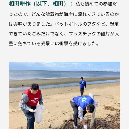
私も初めての参加だ
相田耕作（以下、相田）：
地
ったので、どんな漂着物が海岸に流れてきているのか
球
に
は興味がありました。ペットボトルのフタなど、想定
や
さ
できていたごみだけでなく、プラスチックの破片が大
し
い
量に落ちている光景には衝撃を受けました。
材
料
工
程
の
デ
ジ
タ
ル
化