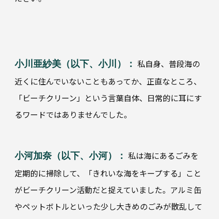
菓
子
業
界
別
私自身、普段海の
小川亜紗美（以下、小川）：
ト
イ
医
近くに住んでいないこともあってか、正直なところ、
レ
療・
タ
医薬
「ビーチクリーン」という言葉自体、日常的に耳にす
リ
ー
るワードではありませんでした。
食
品・
菓子
私は海にあるごみを
小河加奈（以下、小河）：
ト
飲
料
イ
定期的に掃除して、「きれいな海をキープする」こと
レ
タ
がビーチクリーン活動だと捉えていました。アルミ缶
リ
やペットボトルといった少し大きめのごみが散乱して
ー
産