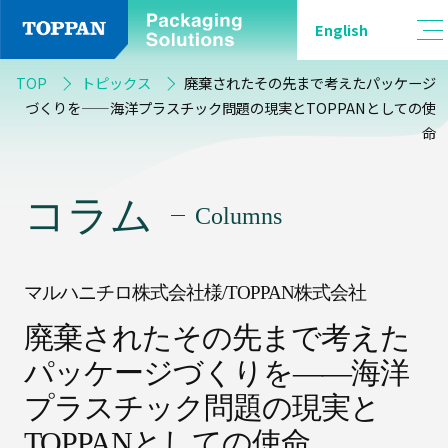
English
カ
品
テ
TOP
トピックス
廃棄されたその先まで考えたパッケージ
種
ゴ
づくりを——海洋プラスチック問題の現実とTOPPANとしての使
別
命
リ
ー
一
コラム
Columns
覧
軟
包
装
全
て
マルハニチロ株式会社様/TOPPAN株式会社
廃棄されたその先まで考えた
採
パッケージづくりを——海洋
バ
用
リ
プラスチック問題の現実と
事
ア
例
フ
TOPPANとしての使命
ィ