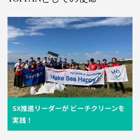
ル
ム
コ
ラ
ム
紙
器
イ
ベ
ン
ト
レ
ポ
液
ー
体
ト
複
合
容
SX推進リーダーが
ビーチクリーンを
器
実践！
品
種
別