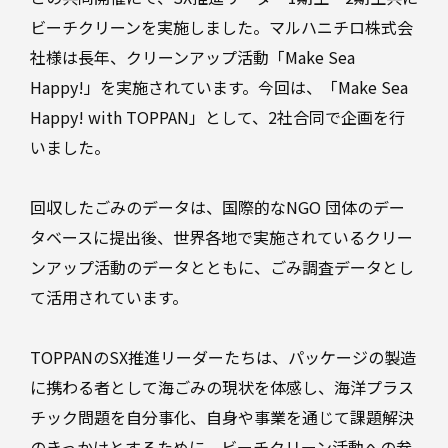
ギ
器
ー
ビーチクリーンを実施しました。マルハニチロ株式会
社様は長年、クリーンアップ活動「Make Sea
プ
ラ
Happy!」を実施されています。今回は、「Make Sea
ス
Happy! with TOPPAN」として、2社合同で企画を行
チ
BPO・
いました。
充
ッ
填
ク
回収したごみのデータは、国際的なNGO 団体のデー
段
ボ
タベースに提出後、世界各地で実施されているクリー
ー
ンアップ活動のデータとともに、ごみ調査データとし
DX
ル
て活用されています。
高機
能・
TOPPANのSX推進リーダーたちは、パッケージの製造
エネ
ルギ
に携わる者として海ごみの現状を体感し、海洋プラス
そ
ー
の
チック問題を自分事化、自身や事業を通じて課題解決
他
の
BPO・
のきっかけとするために、ビーチクリーン活動への参