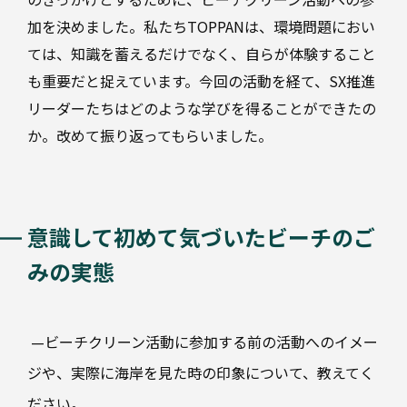
製
充填
加を決めました。私たちTOPPANは、環境問題におい
品
ては、知識を蓄えるだけでなく、自らが体験すること
DX
業
も重要だと捉えています。今回の活動を経て、SX推進
サ
界
リーダーたちはどのような学びを得ることができたの
ス
別
テ
か。改めて振り返ってもらいました。
ナ
ビ
リ
テ
ィ
意識して初めて気づいたビーチのご
医
療・
みの実態
企
医
画・
薬
デザ
イン
—
ビーチクリーン活動に参加する前の活動へのイメー
そ
ジや、実際に海岸を見た時の印象について、教えてく
の
食
品・
他
ださい。