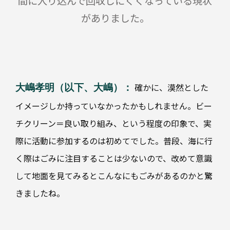
間に入り込んで回収しにくくなっている現状
がありました。
情
報/
デ
ザ
イ
ン
の
付
確かに、漠然とした
大嶋孝明（以下、大嶋）：
与
イメージしか持っていなかったかもしれません。ビー
チクリーン＝良い取り組み、という程度の印象で、実
際に活動に参加するのは初めてでした。普段、海に行
流
通
く際はごみに注目することは少ないので、改めて意識
性
の
して地面を見てみるとこんなにもごみがあるのかと驚
改
善
きましたね。