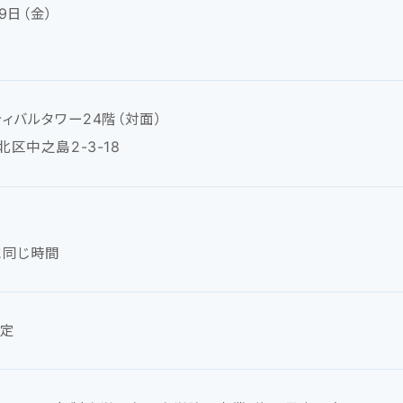
19日（金）
ィバルタワー24階（対面）
区中之島2-3-18
0
に同じ時間
予定