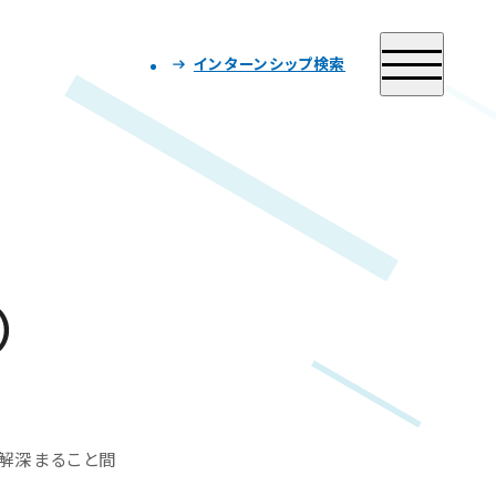
インターンシップ検索
）
理解深まること間