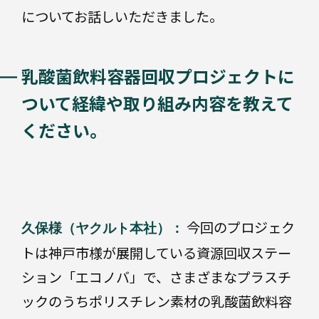
ギ
についてお話しいただきました。
器
ー
プ
ラ
乳酸菌飲料容器回収プロジェクトに
ス
チ
BPO・
ついて経緯や取り組み内容を教えて
充
ッ
填
ク
ください。
段
ボ
ー
DX
ル
今回のプロジェク
高機
久保様（ヤクルト本社）：
能・
トは神戸市様が展開している資源回収ステー
エネ
ルギ
ション「エコノバ」で、さまざまなプラスチ
そ
ー
の
ックのうちポリスチレン素材の乳酸菌飲料容
他
の
BPO・