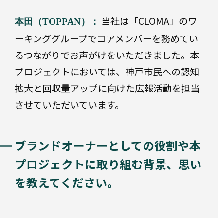
当社は「CLOMA」のワ
情
本田（TOPPAN）：
報/
ーキンググループでコアメンバーを務めてい
デ
ザ
るつながりでお声がけをいただきました。本
イ
ン
プロジェクトにおいては、神戸市民への認知
の
付
拡大と回収量アップに向けた広報活動を担当
与
させていただいています。
流
ブランドオーナーとしての役割や本
通
性
プロジェクトに取り組む背景、思い
の
改
を教えてください。
善