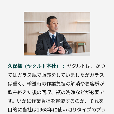
地
球
に
や
さ
し
い
材
料
ヤクルトは、かつ
久保様（ヤクルト本社）：
工
程
てはガラス瓶で販売をしていましたがガラス
の
デ
は重く、輸送時の作業負担の解消やお客様が
ジ
タ
飲み終えた後の回収、瓶の洗浄などが必要で
ル
化
す。いかに作業負担を軽減するのか、それを
目的に当社は1968年に使い切りタイプのプラ