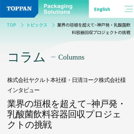
English
カ
品
テ
TOP
トピックス
業界の垣根を超えて−神戸発・乳酸菌飲
種
ゴ
料容器回収プロジェクトの挑戦
別
リ
ー
コラム
Columns
一
覧
軟
包
株式会社ヤクルト本社様・日清ヨーク株式会社様
装
全
て
インタビュー
業界の垣根を超えて−神戸発・
採
バ
乳酸菌飲料容器回収プロジェ
用
リ
事
ア
クトの挑戦
例
フ
ィ