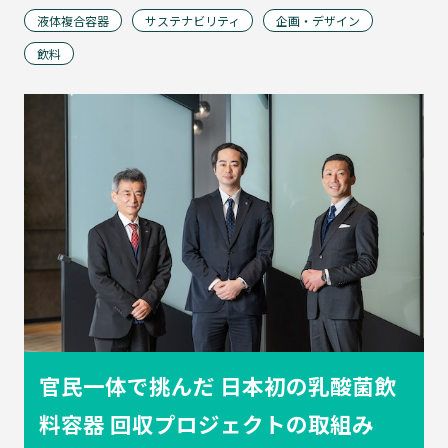
ル
液体複合容器
サステナビリティ
企画・デザイン
ム
コ
飲料
ラ
ム
紙
器
イ
ベ
ン
ト
レ
ポ
液
ー
体
ト
複
合
容
器
官民一体で挑んだ
日本初の乳酸菌飲
品
種
料容器
回収プロジェクトの取組み
別