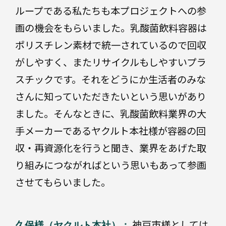
菓
ループである私たちも本プロジェクトへの参
子
業
画の機会をもらいました。乳酸菌飲料容器は
界
ポリスチレン素材で統一されているので回収
別
がしやすく、またリサイクルもしやすいプラ
ト
イ
医
スチックです。それをどうにか生活者のみな
レ
療・
タ
さんに知っていただきたいという思いがあり
医薬
リ
ー
ました。そんなときに、乳酸菌飲料業界の大
食
手メーカーであるヤクルト本社様が容器の回
品・
菓子
収・再資源化を行うと聞き、業界をあげた取
ト
飲
り組みにつながればという思いもあって参画
料
イ
させてもらいました。
レ
タ
リ
ー
神戸市様としては
産
久保様（ヤクルト本社）：