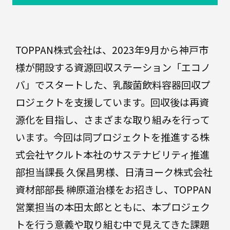
プ
ラ
ス
軟
チ
包
ッ
装
ク
TOPPAN株式会社は、2023年9月から神戸市
様が開設する資源回収ステーション「エコノ
バ
リ
バ」でスタートした、乳酸菌飲料容器回収プ
ア
フ
段
ロジェクトを支援しています。回収後は再資
ボ
ィ
ー
源化を目指し、さまざまな取り組みを行って
ル
ル
ム
います。今回は同プロジェクトを推進する株
式会社ヤクルト本社のサステナビリティ推進
紙
器
部担当課長 久保昌男様、日清ヨーク株式会社
高
液
資材部部長 榊原道治様をお招きし、TOPPAN
機
体
能・
営業担当の本田太郎とともに、本プロジェク
エ
複
ネ
合
トを行う意義や取り組む中で見えてきた課題
ル
容