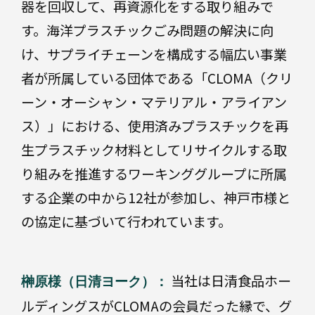
器を回収して、再資源化をする取り組みで
製
充填
品
す。海洋プラスチックごみ問題の解決に向
DX
け、サプライチェーンを構成する幅広い事業
業
サ
者が所属している団体である「CLOMA（クリ
界
ス
ーン・オーシャン・マテリアル・アライアン
別
テ
ナ
ス）」における、使用済みプラスチックを再
ビ
リ
生プラスチック材料としてリサイクルする取
テ
り組みを推進するワーキンググループに所属
ィ
医
する企業の中から12社が参加し、神戸市様と
療・
企
医
の協定に基づいて行われています。
画・
薬
デザ
イン
当社は日清食品ホー
そ
榊原様（日清ヨーク）：
の
食
ルディングスがCLOMAの会員だった縁で、グ
品・
他