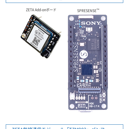
ZETA Add-onボード
™
SPRESENSE