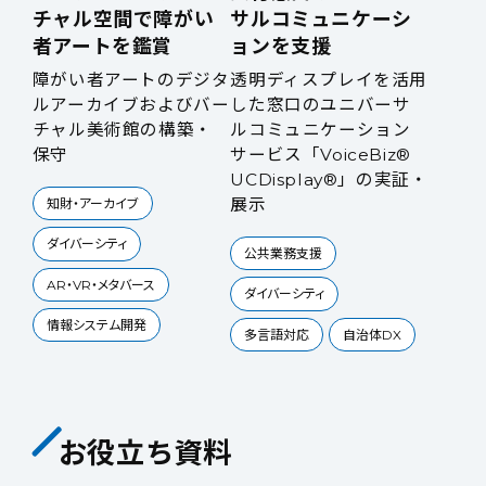
チャル空間で障がい
サルコミュニケーシ
者アートを鑑賞
ョンを支援
障がい者アートのデジタ
透明ディスプレイを活用
ルアーカイブおよびバー
した窓口のユニバーサ
チャル美術館の構築・
ルコミュニケーション
保守
サービス「VoiceBiz®
UCDisplay®」の実証・
展示
知財・アーカイブ
ダイバーシティ
公共業務支援
AR・VR・メタバース
ダイバーシティ
情報システム開発
多言語対応
自治体DX
お役立ち資料