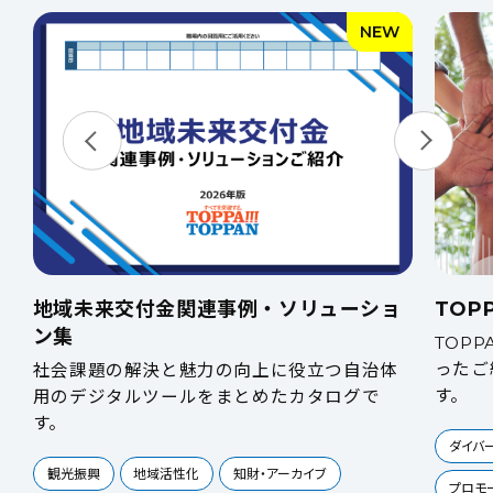
NEW
地域未来交付金関連事例・ソリューショ
TOP
ン集
TOP
ったご
社会課題の解決と魅力の向上に役立つ自治体
す。
用のデジタルツールをまとめたカタログで
す。
ダイバ
観光振興
地域活性化
知財・アーカイブ
プロモ