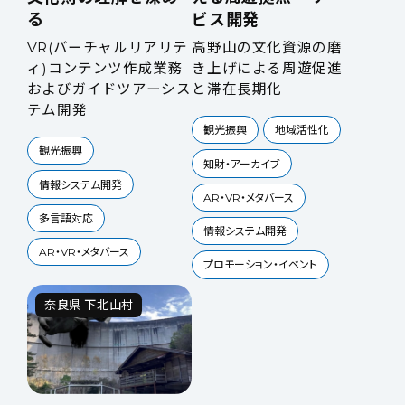
る
ビス開発
VR(バーチャルリアリテ
高野山の文化資源の磨
ィ)コンテンツ作成業務
き上げによる周遊促進
およびガイドツアーシス
と滞在長期化
テム開発
観光振興
地域活性化
観光振興
知財・アーカイブ
情報システム開発
AR・VR・メタバース
多言語対応
情報システム開発
AR・VR・メタバース
プロモーション・イベント
奈良県 下北山村