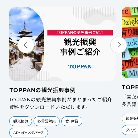
TOP
TOPPANの観光振興事例
「言葉
TOPPANの観光振興事例がまとまったご紹介
多言語
ー
資料をダウンロードいただけます。
観光振
観光振興
多言語対応
食・産品
ダイバ
AR・VR・メタバース