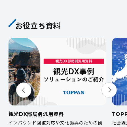
お役立ち資料
観光DX部局別汎用資料
TOP
インバウンド回復対応や文化振興のための観
社会課