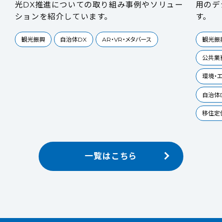
光DX推進についての取り組み事例やソリュー
用のデ
ションを紹介しています。
す。
観光振興
自治体DX
AR・VR・メタバース
観光振
公共業
環境・エ
自治体
移住定
一覧はこちら