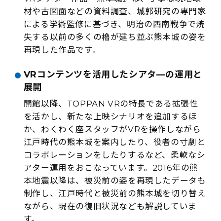
材や古図面などの資料調査、城郭研究の専門家
による学術監修に基づき、明治の西南戦争で焼
失する以前の多くの櫓が建ち並ぶ熊本城の姿を
再現した作品です。
VRコンテンツを活用したシアタ—の運用と
展開
開館以降、TOPPAN VRの特長である拡張性
を活かし、新たな上映シナリオを追加するほ
か、わくわく座スタッフがVRを操作しながら
江戸時代の熊本城を案内したり、役者の寸劇と
コラボレーションをしたりするなど、柔軟なシ
アター運用をおこなっています。2016年の熊
本地震以降は、被災前の姿を再現したデータも
制作し、江戸時代と被災前の熊本城を切り替え
ながら、現在の復旧状況なども解説していま
す。