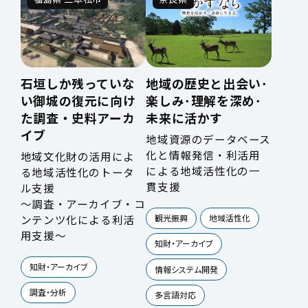
石垣しか残っていな
地域の歴史と出会い･
い御城の復元に向け
楽しみ･理解を深め･
た調査・史料アーカ
未来に活かす
イブ
地域資源のデータベース
化と情報発信・利活用
地域文化財の活用によ
による地域活性化の一
る地域活性化のトータ
貫支援
ル支援
～調査・アーカイブ・コ
観光振興
地域活性化
ンテンツ化による利活
用支援～
知財・アーカイブ
知財・アーカイブ
情報システム開発
調査・分析
多言語対応