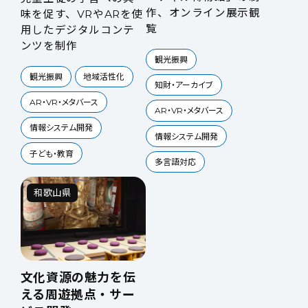
作、オンライン展示観
味を促す、VRやARを使
覧
用したデジタルコンテ
ンツを制作
観光振興
観光振興
地域活性化
知財・アーカイブ
AR・VR・メタバース
AR・VR・メタバース
情報システム開発
情報システム開発
子ども・教育
多言語対応
和歌山県
文化資源の魅力を伝
える周遊拠点・サー