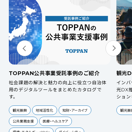
OPPAN公共事業受託事例のご紹介
観光DX部局
会課題の解決と魅力の向上に役立つ自治体
インバウンド
のデジタルツールをまとめたカタログで
光DX推進に
。
ションを紹介
光振興
地域活性化
知財・アーカイブ
観光振興
自
共業務支援
医療・ヘルスケア