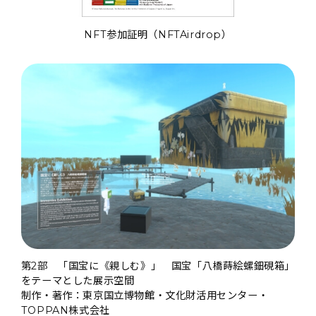
NFT参加証明（NFTAirdrop）
第2部 「国宝に《親しむ》」 国宝「八橋蒔絵螺鈿硯箱」
をテーマとした展示空間
制作・著作：東京国立博物館・文化財活用センター・
TOPPAN株式会社