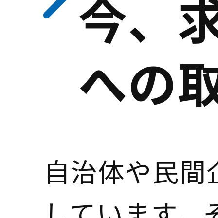
今、
への
自治体や民間
しています。