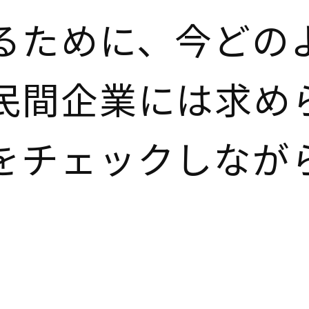
るために、今どの
民間企業には求め
をチェックしなが
。