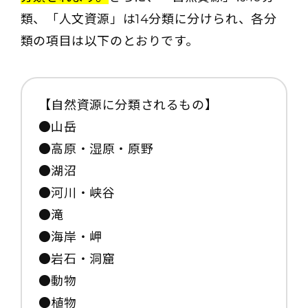
類、「人文資源」は14分類に分けられ、各分
類の項目は以下のとおりです。
【自然資源に分類されるもの】
●山岳
●高原・湿原・原野
●湖沼
●河川・峡谷
●滝
●海岸・岬
●岩石・洞窟
●動物
●植物