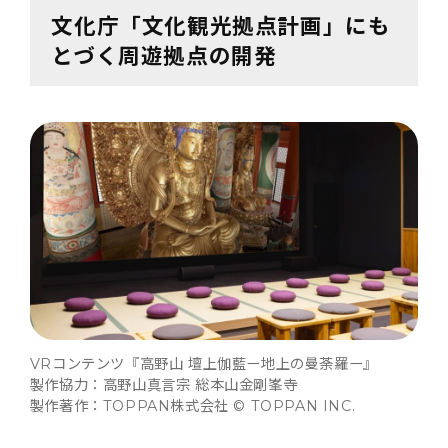
文化庁「文化観光拠点計画」にも
とづく周遊拠点の開発
VRコンテンツ『高野山 壇上伽藍ー地上の曼荼羅ー』
製作協力：高野山真言宗 総本山金剛峯寺
製作著作：TOPPAN株式会社 © TOPPAN INC.