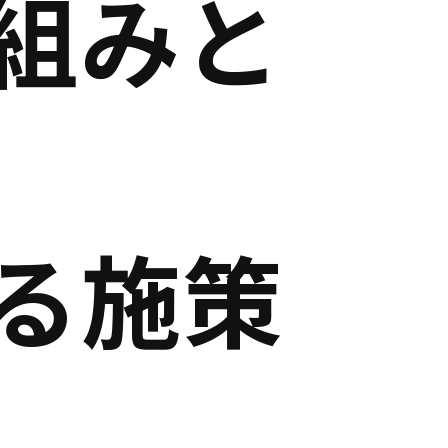
組みと
る施策