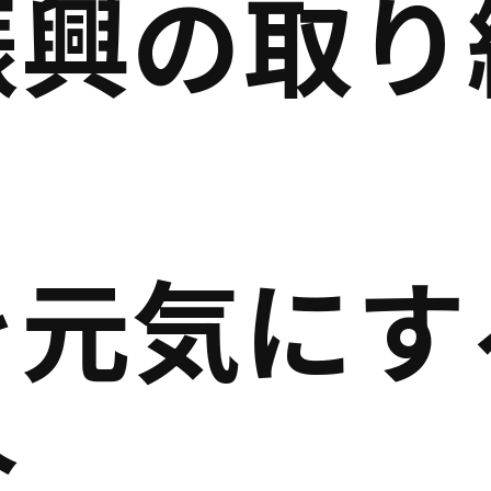
振興の取り
を元気にす
介