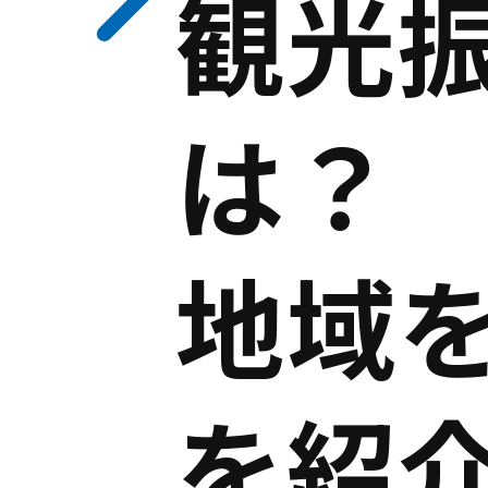
観光
は？
地域
を紹