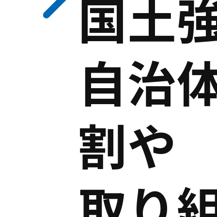
国土
自治
割や
取り