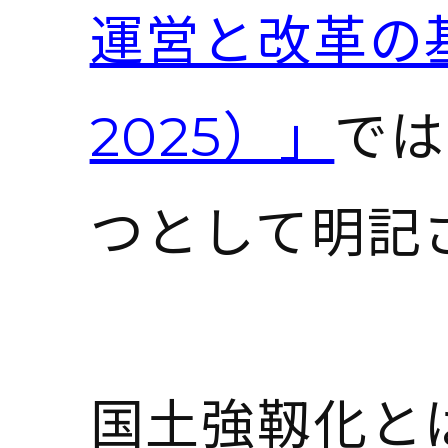
運営と改革の基
2025）」
では
つとして明記
国土強靱化と