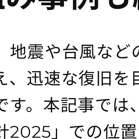
、地震や台風など
え、迅速な復旧を
です。本記事では
針2025」での位