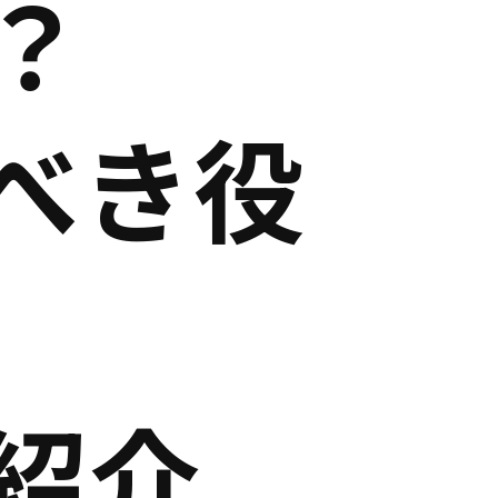
？
べき役
紹介