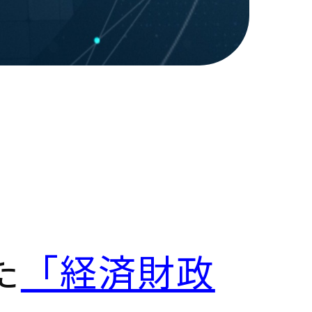
た
「経済財政